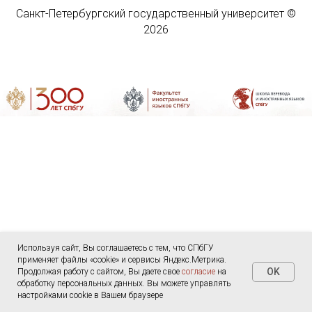
Санкт-Петербургский государственный университет ©
2026
Используя сайт, Вы соглашаетесь с тем, что СПбГУ
By using this website, you agree that SPbU uses cookies and
применяет файлы «cookie» и сервисы Яндекс.Метрика.
OK
the Yandex.Metrica service. By continuing to use the website,
Продолжая работу с сайтом, Вы даете свое
согласие
на
OK
you give your consent to the
обработку персональных данных. Вы можете управлять
processing of personal data
. You
can manage your cookie settings in your browser.
настройками cookie в Вашем браузере